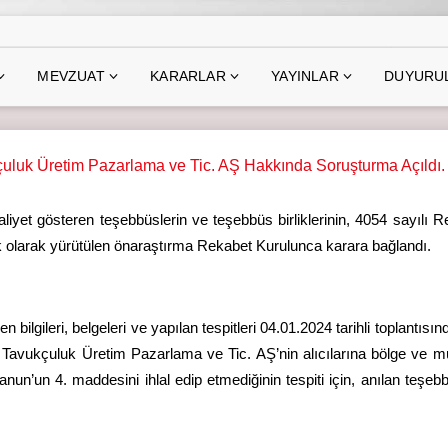
MEVZUAT
KARARLAR
YAYINLAR
DUYURU
çuluk Üretim Pazarlama ve Tic. AŞ Hakkında Soruşturma Açıldı.
liyet gösteren teşebbüslerin ve teşebbüs birliklerinin, 4054 sayılı
lik olarak yürütülen önaraştırma Rekabet Kurulunca karara bağlandı.
 bilgileri, belgeleri ve yapılan tespitleri 04.01.2024 tarihli toplantı
e Tavukçuluk Üretim Pazarlama ve Tic. AŞ’nin alıcılarına bölge ve mü
n’un 4. maddesini ihlal edip etmediğinin tespiti için, anılan teşe