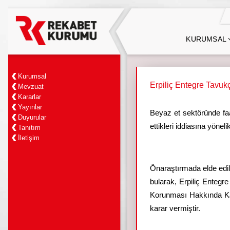
KURUMSAL
Kurumsal
Erpiliç Entegre Tavuk
Mevzuat
Kararlar
Yayınlar
Beyaz et sektöründe faa
Duyurular
ettikleri iddiasına yöne
Tanıtım
İletişim
Önaraştırmada elde edilen
bularak, Erpiliç Entegr
Korunması Hakkında Kanu
karar vermiştir.