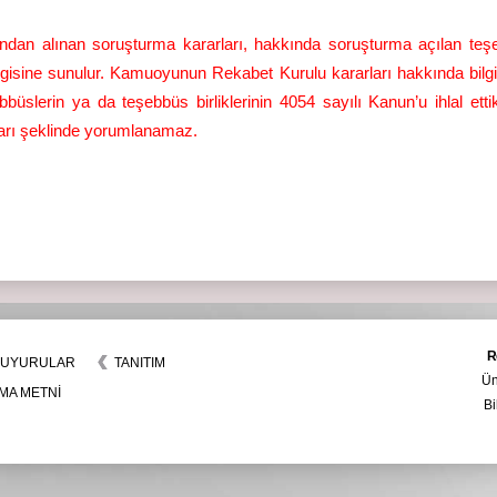
ndan alınan soruşturma kararları, hakkında soruşturma açılan teşeb
gisine sunulur. Kamuoyunun Rekabet Kurulu kararları hakkında bilgi
büslerin ya da teşebbüs birliklerinin 4054 sayılı Kanun’u ihlal ett
ları şeklinde yorumlanamaz.
R
UYURULAR
TANITIM
Ün
MA METNİ
B