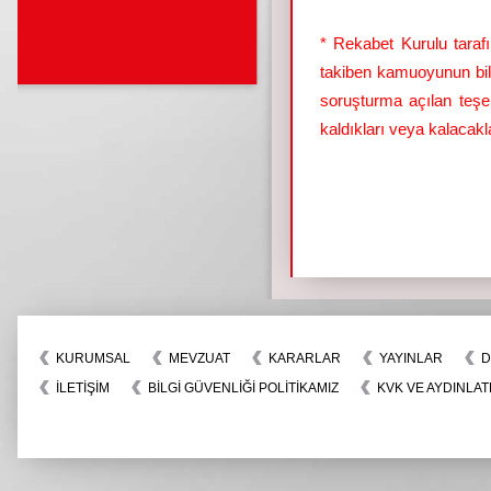
* Rekabet Kurulu tarafı
takiben kamuoyunun bil
soruşturma açılan teşeb
kaldıkları veya kalacak
KURUMSAL
MEVZUAT
KARARLAR
YAYINLAR
D
İLETIŞIM
BİLGİ GÜVENLİĞİ POLİTİKAMIZ
KVK VE AYDINLAT