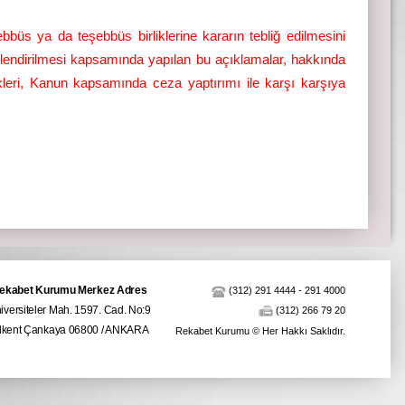
büs ya da teşebbüs birliklerine kararın tebliğ edilmesini
lendirilmesi kapsamında yapılan bu açıklamalar, hakkında
ikleri, Kanun kapsamında ceza yaptırımı ile karşı karşıya
ekabet Kurumu Merkez Adres
(312) 291 4444
-
291 4000
iversiteler Mah. 1597. Cad. No:9
(312) 266 79 20
ilkent Çankaya 06800 / ANKARA
Rekabet Kurumu © Her Hakkı Saklıdır.