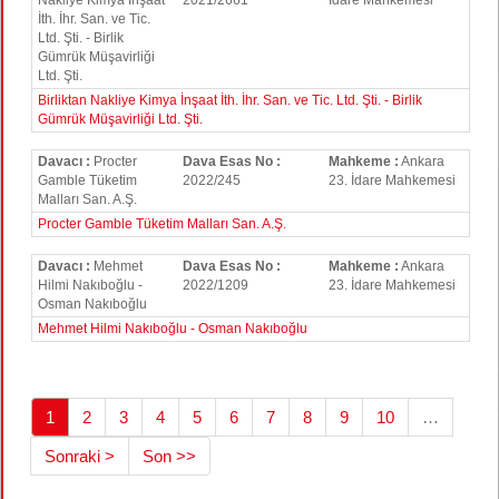
Nakliye Kimya İnşaat
2021/2661
İdare Mahkemesi
İth. İhr. San. ve Tic.
Ltd. Şti. - Birlik
Gümrük Müşavirliği
Ltd. Şti.
Birliktan Nakliye Kimya İnşaat İth. İhr. San. ve Tic. Ltd. Şti. - Birlik
Gümrük Müşavirliği Ltd. Şti.
Davacı :
Procter
Dava Esas No :
Mahkeme :
Ankara
Gamble Tüketim
2022/245
23. İdare Mahkemesi
Malları San. A.Ş.
Procter Gamble Tüketim Malları San. A.Ş.
Davacı :
Mehmet
Dava Esas No :
Mahkeme :
Ankara
Hilmi Nakıboğlu -
2022/1209
23. İdare Mahkemesi
Osman Nakıboğlu
Mehmet Hilmi Nakıboğlu - Osman Nakıboğlu
1
2
3
4
5
6
7
8
9
10
…
Sonraki >
Son >>