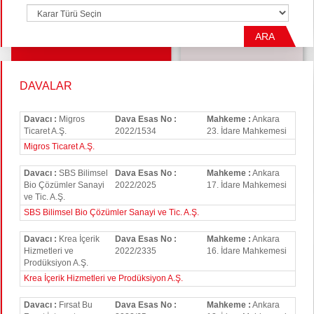
ARA
DAVALAR
Davacı :
Migros
Dava Esas No :
Mahkeme :
Ankara
Ticaret A.Ş.
2022/1534
23. İdare Mahkemesi
Migros Ticaret A.Ş.
Davacı :
SBS Bilimsel
Dava Esas No :
Mahkeme :
Ankara
Bio Çözümler Sanayi
2022/2025
17. İdare Mahkemesi
ve Tic. A.Ş.
SBS Bilimsel Bio Çözümler Sanayi ve Tic. A.Ş.
Davacı :
Krea İçerik
Dava Esas No :
Mahkeme :
Ankara
Hizmetleri ve
2022/2335
16. İdare Mahkemesi
Prodüksiyon A.Ş.
Krea İçerik Hizmetleri ve Prodüksiyon A.Ş.
Davacı :
Fırsat Bu
Dava Esas No :
Mahkeme :
Ankara