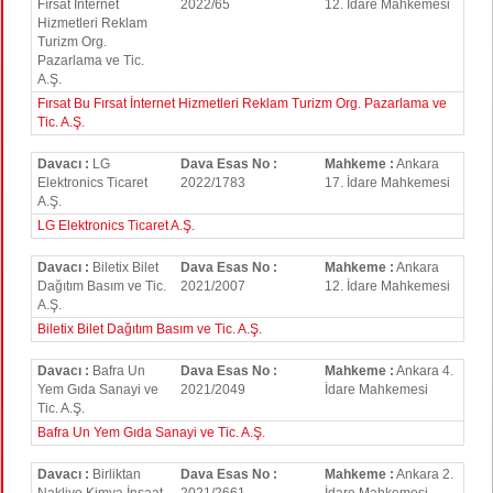
Fırsat İnternet
2022/65
12. İdare Mahkemesi
Hizmetleri Reklam
Turizm Org.
Pazarlama ve Tic.
A.Ş.
Fırsat Bu Fırsat İnternet Hizmetleri Reklam Turizm Org. Pazarlama ve
Tic. A.Ş.
Davacı :
LG
Dava Esas No :
Mahkeme :
Ankara
Elektronics Ticaret
2022/1783
17. İdare Mahkemesi
A.Ş.
LG Elektronics Ticaret A.Ş.
Davacı :
Biletix Bilet
Dava Esas No :
Mahkeme :
Ankara
Dağıtım Basım ve Tic.
2021/2007
12. İdare Mahkemesi
A.Ş.
Biletix Bilet Dağıtım Basım ve Tic. A.Ş.
Davacı :
Bafra Un
Dava Esas No :
Mahkeme :
Ankara 4.
Yem Gıda Sanayi ve
2021/2049
İdare Mahkemesi
Tic. A.Ş.
Bafra Un Yem Gıda Sanayi ve Tic. A.Ş.
Davacı :
Birliktan
Dava Esas No :
Mahkeme :
Ankara 2.