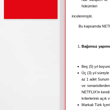
hükümleri
incelenmiştir.
Bu kapsamda NETFLI
Bağımsız yapımcıl
Beş (5) yıl boyun
Üç (3) yıl süreyl
az 1 adet Sunum 
ve senaristlerd
NETFLIX’in kendi i
kriterlerinin açık 
Markalı Türk İçeri