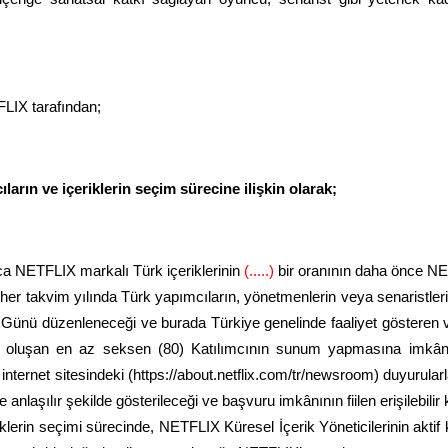
X tarafından;
arın ve içeriklerin seçim sürecine ilişkin olarak;
ca NETFLIX markalı Türk içeriklerinin
(.....)
bir oranının daha önce NET
e her takvim yılında Türk yapımcıların, yönetmenlerin veya senaristler
Günü düzenleneceği ve burada Türkiye genelinde faaliyet göstere
en oluşan en az seksen (80) Katılımcının sunum yapmasına imkâ
nternet sitesindeki (https://about.netflix.com/tr/newsroom) duyurularl
ve anlaşılır şekilde gösterileceği ve başvuru imkânının fiilen erişilebilir 
klerin seçimi sürecinde, NETFLIX Küresel İçerik Yöneticilerinin aktif 