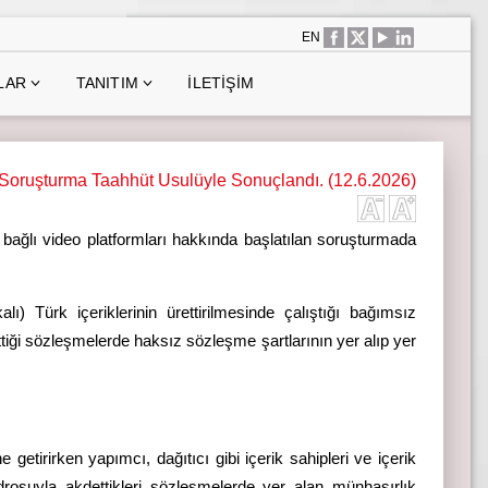
EN
LAR
TANITIM
İLETIŞIM
uşturma Taahhüt Usulüyle Sonuçlandı. (12.6.2026)
 bağlı video platformları hakkında başlatılan soruşturmada
) Türk içeriklerinin ürettirilmesinde çalıştığı bağımsız
iği sözleşmelerde haksız sözleşme şartlarının yer alıp yer
rirken yapımcı, dağıtıcı gibi içerik sahipleri ve içerik
drosuyla akdettikleri sözleşmelerde yer alan münhasırlık