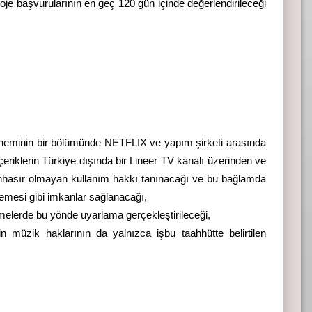
oje başvurularının en geç 120 gün içinde değerlendirileceği
döneminin bir bölümünde NETFLIX ve yapım şirketi arasında
eriklerin Türkiye dışında bir Lineer TV kanalı üzerinden ve
münhasır olmayan kullanım hakkı tanınacağı ve bu bağlamda
demesi gibi imkanlar sağlanacağı,
melerde bu yönde uyarlama gerçekleştirileceği,
rin müzik haklarının da yalnızca işbu taahhütte belirtilen