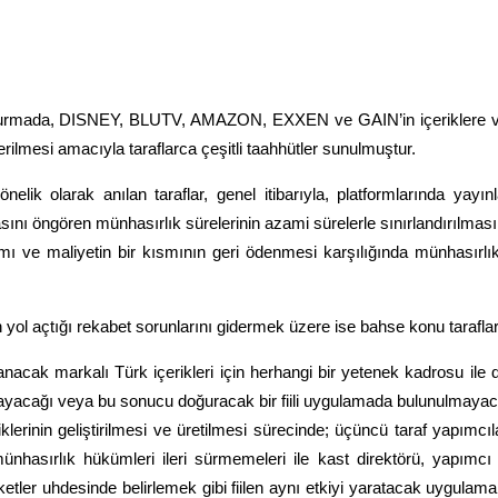
şturmada, DISNEY, BLUTV, AMAZON, EXXEN ve GAIN’in içeriklere ve 
erilmesi amacıyla taraflarca çeşitli taahhütler sunulmuştur.
önelik olarak anılan taraflar, genel itibarıyla, platformlarında yayı
ını öngören münhasırlık sürelerinin azami sürelerle sınırlandırılması 
ımı ve maliyetin bir kısmının geri ödenmesi karşılığında münhasırlık
yol açtığı rekabet sorunlarını gidermek üzere ise bahse konu tarafla
anacak markalı Türk içerikleri için herhangi bir yetenek kadrosu il
yacağı veya bu sonucu doğuracak bir fiili uygulamada bulunulmayac
iklerinin geliştirilmesi ve üretilmesi sürecinde; üçüncü taraf yapımcı
nhasırlık hükümleri ileri sürmemeleri ile kast direktörü, yapımcı 
irketler uhdesinde belirlemek gibi fiilen aynı etkiyi yaratacak uygula