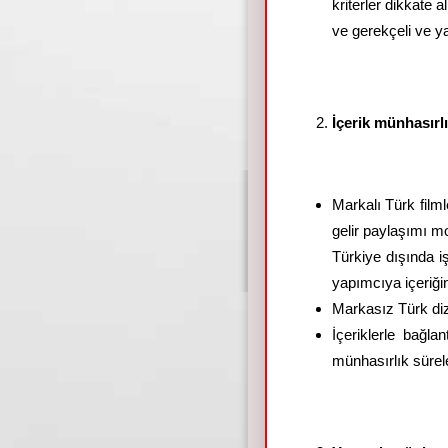
kriterler dikkate
ve gerekçeli ve ya
İçerik münhasırl
Markalı Türk film
gelir paylaşımı m
Türkiye dışında i
yapımcıya içeriği
Markasız Türk diz
İçeriklerle bağla
münhasırlık sürel