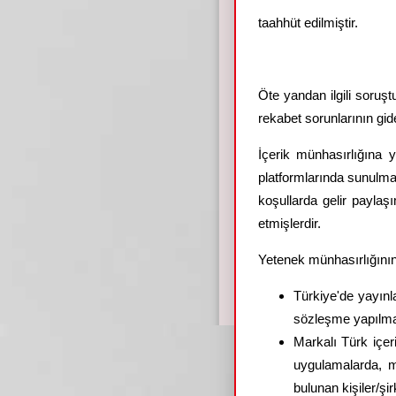
taahhüt edilmiştir.
Öte yandan ilgili soru
rekabet sorunlarının gid
İçerik münhasırlığına y
platformlarında sunulmas
koşullarda gelir paylaş
etmişlerdir.
Yetenek münhasırlığının 
Türkiye'de yayınl
sözleşme yapılma
Markalı Türk içer
uygulamalarda, mü
bulunan kişiler/ş