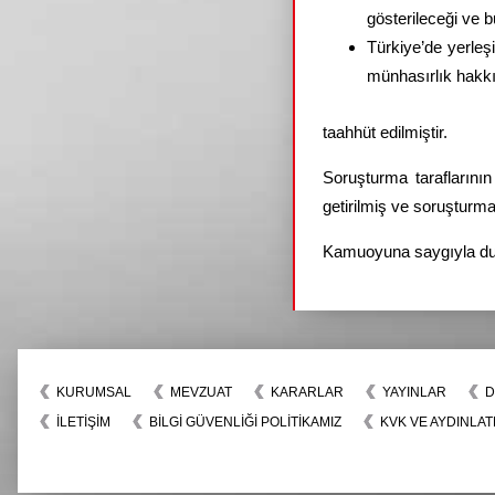
gösterileceği ve b
Türkiye’de yerleş
münhasırlık hakk
taahhüt edilmiştir.
Soruşturma taraflarını
getirilmiş ve soruşturma,
Kamuoyuna saygıyla duy
KURUMSAL
MEVZUAT
KARARLAR
YAYINLAR
D
İLETIŞIM
BİLGİ GÜVENLİĞİ POLİTİKAMIZ
KVK VE AYDINLAT