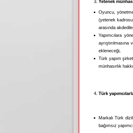
Yetenek münhasır
Oyuncu, yönetmen
(yetenek kadrosu)
arasında akdedile
Yapımcılara yönel
ayrıştırılmasına 
ekleneceği,
Türk yapım şirket
münhasırlık hakk
Türk yapımcılarla
Markalı Türk dizi
bağımsız yapımcıl