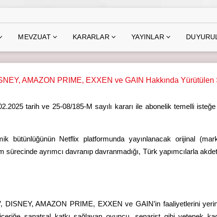
MEVZUAT
KARARLAR
YAYINLAR
DUYURU
NEY, AMAZON PRIME, EXXEN ve GAIN Hakkında Yürütülen Sor
.2025 tarih ve 25-08/185-M sayılı kararı ile abonelik temelli isteğe
 bütünlüğünün Netflix platformunda yayınlanacak orijinal (markalı
m sürecinde ayrımcı davranıp davranmadığı, Türk yapımcılarla akdett
DISNEY, AMAZON PRIME, EXXEN ve GAIN’in faaliyetlerini yerine geti
e içeriğe sanatsal katkı sağlayan oyuncu, senarist gibi yetenek ka