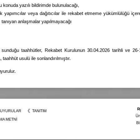
u konuda yazılı bildirimde bulunulacağı,
ik yapımcılar veya dağıtıcılar ile rekabet etmeme yükümlülüğü içere
ı tanıyan anlaşmalar yapılmayacağı
n sunduğu taahhütler, Rekabet Kurulunun 30.04.2026 tarihli ve 26-1
 taahhüt usulü ile sonlandırılmıştır.
urulur.
R
UYURULAR
TANITIM
Ün
MA METNİ
B