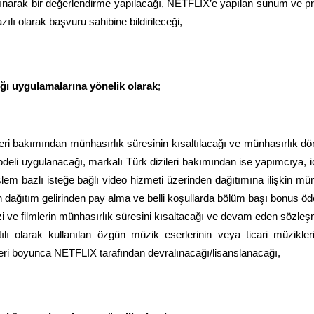
 alınarak bir değerlendirme yapılacağı, NETFLIX’e yapılan sunum ve pr
zılı olarak başvuru sahibine bildirileceği,
ığı uygulamalarına yönelik olarak
;
leri bakımından münhasırlık süresinin kısaltılacağı ve münhasırlık 
odeli uygulanacağı, markalı Türk dizileri bakımından ise yapımcıya, iç
şlem bazlı isteğe bağlı video hizmeti üzerinden dağıtımına ilişkin 
n dağıtım gelirinden pay alma ve belli koşullarda bölüm başı bonus ö
i ve filmlerin münhasırlık süresini kısaltacağı ve devam eden sözleş
ntılı olarak kullanılan özgün müzik eserlerinin veya ticari müzikle
eri boyunca NETFLIX tarafından devralınacağı/lisanslanacağı,