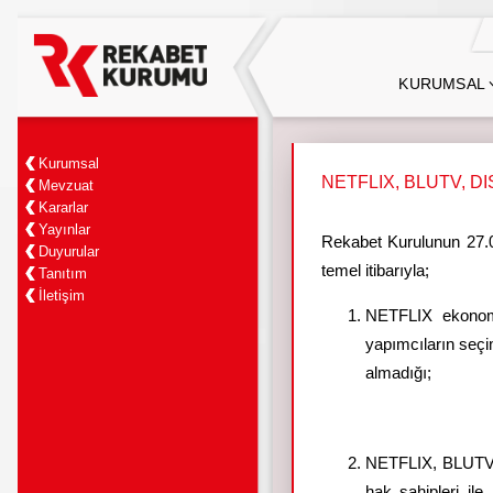
KURUMSAL
Kurumsal
NETFLIX, BLUTV, DIS
Mevzuat
Kararlar
Yayınlar
Rekabet Kurulunun 27.02
Duyurular
temel itibarıyla;
Tanıtım
İletişim
NETFLIX ekonomik
yapımcıların seçi
almadığı;
NETFLIX, BLUTV, 
hak sahipleri il