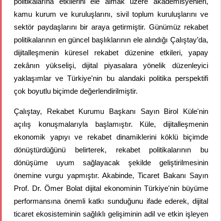
politikalarına etkilerini ele almak üzere akademisyenleri,
kamu kurum ve kuruluşlarını, sivil toplum kuruluşlarını ve
sektör paydaşlarını bir araya getirmiştir. Günümüz rekabet
politikalarının en güncel başlıklarının ele alındığı Çalıştay’da,
dijitalleşmenin küresel rekabet düzenine etkileri, yapay
zekânın yükselişi, dijital piyasalara yönelik düzenleyici
yaklaşımlar ve Türkiye'nin bu alandaki politika perspektifi
çok boyutlu biçimde değerlendirilmiştir.
Çalıştay, Rekabet Kurumu Başkanı Sayın Birol Küle'nin
açılış konuşmalarıyla başlamıştır. Küle, dijitalleşmenin
ekonomik yapıyı ve rekabet dinamiklerini köklü biçimde
dönüştürdüğünü belirterek, rekabet politikalarının bu
dönüşüme uyum sağlayacak şekilde geliştirilmesinin
önemine vurgu yapmıştır. Akabinde, Ticaret Bakanı Sayın
Prof. Dr. Ömer Bolat dijital ekonominin Türkiye'nin büyüme
performansına önemli katkı sunduğunu ifade ederek, dijital
ticaret ekosisteminin sağlıklı gelişiminin adil ve etkin işleyen