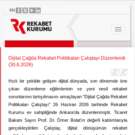
EN
Dijital Çağda Rekabet Politikaları Çalıştayı Düzenlendi
(30.6.2026)
Hızlı bir şekilde gelişen dijital dünyada, son dönemde öne
çıkan düzenleme eğilimlerinin ve yeni nesil rekabet
sorunlarının tartışılmasını amaçlayan “Dijital Çağda Rekabet
Politikaları Çalıştayı” 26 Haziran 2026 tarihinde Rekabet
Kurumu ev sahipliğinde Ankara’da düzenlenmiştir. Ticaret
Bakanı Sayın Prof. Dr. Ömer Bolat'ın değerli katılımlarıyla
gerçekleştirilen Çalıştay, dijital dönüşümün rekabet