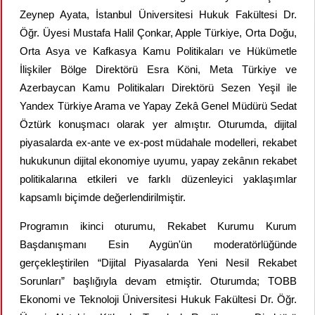
Zeynep Ayata, İstanbul Üniversitesi Hukuk Fakültesi Dr.
Öğr. Üyesi Mustafa Halil Çonkar, Apple Türkiye, Orta Doğu,
Orta Asya ve Kafkasya Kamu Politikaları ve Hükümetle
İlişkiler Bölge Direktörü Esra Köni, Meta Türkiye ve
Azerbaycan Kamu Politikaları Direktörü Sezen Yeşil ile
Yandex Türkiye Arama ve Yapay Zekâ Genel Müdürü Sedat
Öztürk konuşmacı olarak yer almıştır. Oturumda, dijital
piyasalarda ex-ante ve ex-post müdahale modelleri, rekabet
hukukunun dijital ekonomiye uyumu, yapay zekânın rekabet
politikalarına etkileri ve farklı düzenleyici yaklaşımlar
kapsamlı biçimde değerlendirilmiştir.
Programın ikinci oturumu, Rekabet Kurumu Kurum
Başdanışmanı Esin Aygün'ün moderatörlüğünde
gerçekleştirilen “Dijital Piyasalarda Yeni Nesil Rekabet
Sorunları” başlığıyla devam etmiştir. Oturumda; TOBB
Ekonomi ve Teknoloji Üniversitesi Hukuk Fakültesi Dr. Öğr.