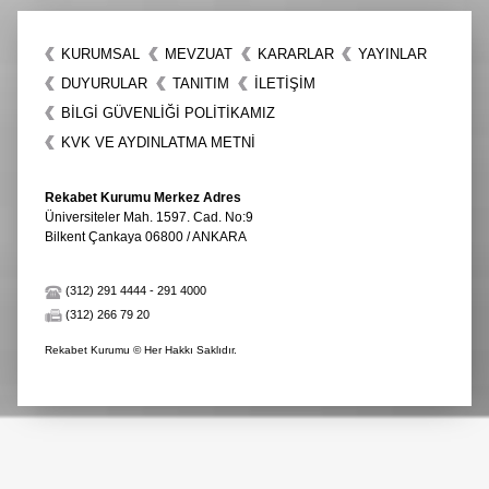
KURUMSAL
MEVZUAT
KARARLAR
YAYINLAR
DUYURULAR
TANITIM
İLETIŞIM
BİLGİ GÜVENLİĞİ POLİTİKAMIZ
KVK VE AYDINLATMA METNİ
Rekabet Kurumu Merkez Adres
Üniversiteler Mah. 1597. Cad. No:9
Bilkent Çankaya 06800 / ANKARA
(312) 291 4444
-
291 4000
(312) 266 79 20
Rekabet Kurumu © Her Hakkı Saklıdır.