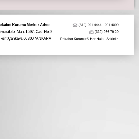
ekabet Kurumu Merkez Adres
(312) 291 4444
-
291 4000
iversiteler Mah. 1597. Cad. No:9
(312) 266 79 20
ilkent Çankaya 06800 / ANKARA
Rekabet Kurumu © Her Hakkı Saklıdır.