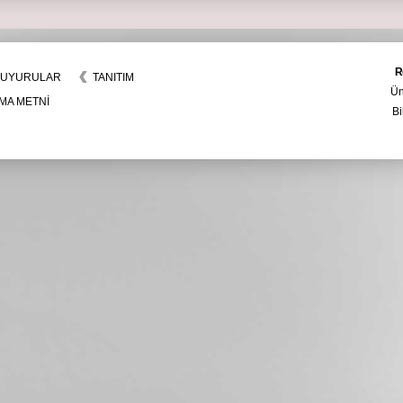
R
UYURULAR
TANITIM
Ün
MA METNİ
B