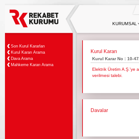
KURUMSAL
Son Kurul Kararları
Kurul Kararı
Kurul Kararı Arama
Dava Arama
Kurul Karar No : 10-4
Mahkeme Kararı Arama
Elektrik Üretim A.Ş.'ye 
verilmesi talebi.
Davalar