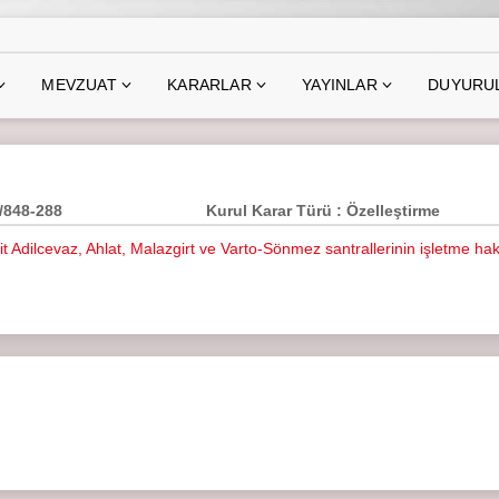
MEVZUAT
KARARLAR
YAYINLAR
DUYURU
7/848-288
Kurul Karar Türü : Özelleştirme
ait Adilcevaz, Ahlat, Malazgirt ve Varto-Sönmez santrallerinin işletme hak