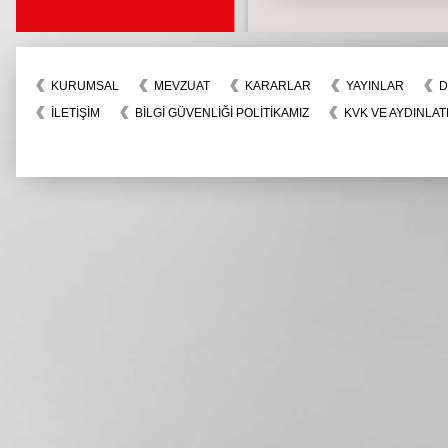
KURUMSAL
MEVZUAT
KARARLAR
YAYINLAR
D
İLETIŞIM
BİLGİ GÜVENLİĞİ POLİTİKAMIZ
KVK VE AYDINLAT