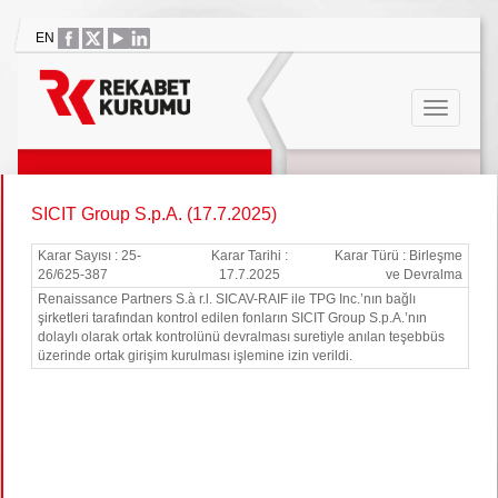
EN
SICIT Group S.p.A. (17.7.2025)
Karar Sayısı : 25-
Karar Tarihi :
Karar Türü : Birleşme
26/625-387
17.7.2025
ve Devralma
Renaissance Partners S.à r.l. SICAV-RAIF ile TPG Inc.’nın bağlı
şirketleri tarafından kontrol edilen fonların SICIT Group S.p.A.’nın
dolaylı olarak ortak kontrolünü devralması suretiyle anılan teşebbüs
üzerinde ortak girişim kurulması işlemine izin verildi.