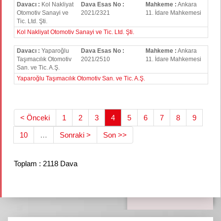
Davacı :
Kol Nakliyat
Dava Esas No :
Mahkeme :
Ankara
Otomotiv Sanayi ve
2021/2321
11. İdare Mahkemesi
Tic. Ltd. Şti.
Kol Nakliyat Otomotiv Sanayi ve Tic. Ltd. Şti.
Davacı :
Yaparoğlu
Dava Esas No :
Mahkeme :
Ankara
Taşımacılık Otomotiv
2021/2510
11. İdare Mahkemesi
San. ve Tic. A.Ş.
Yaparoğlu Taşımacılık Otomotiv San. ve Tic. A.Ş.
< Önceki
1
2
3
4
5
6
7
8
9
10
…
Sonraki >
Son >>
Toplam : 2118 Dava