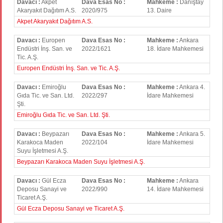
Davacı :
Akpet
Dava Esas No :
Mahkeme :
Danıştay
Akaryakıt Dağıtım A.S.
2020/975
13. Daire
Akpet Akaryakıt Dağıtım A.S.
Davacı :
Europen
Dava Esas No :
Mahkeme :
Ankara
Endüstri İnş. San. ve
2022/1621
18. İdare Mahkemesi
Tic. A.Ş.
Europen Endüstri İnş. San. ve Tic. A.Ş.
Davacı :
Emiroğlu
Dava Esas No :
Mahkeme :
Ankara 4.
Gıda Tic. ve San. Ltd.
2022/297
İdare Mahkemesi
Şti.
Emiroğlu Gıda Tic. ve San. Ltd. Şti.
Davacı :
Beypazarı
Dava Esas No :
Mahkeme :
Ankara 5.
Karakoca Maden
2022/104
İdare Mahkemesi
Suyu İşletmesi A.Ş.
Beypazarı Karakoca Maden Suyu İşletmesi A.Ş.
Davacı :
Gül Ecza
Dava Esas No :
Mahkeme :
Ankara
Deposu Sanayi ve
2022/990
14. İdare Mahkemesi
Ticaret A.Ş.
Gül Ecza Deposu Sanayi ve Ticaret A.Ş.