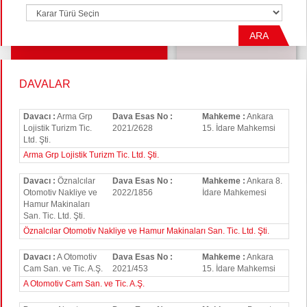
ARA
DAVALAR
Davacı :
Arma Grp
Dava Esas No :
Mahkeme :
Ankara
Lojistik Turizm Tic.
2021/2628
15. İdare Mahkemsi
Ltd. Şti.
Arma Grp Lojistik Turizm Tic. Ltd. Şti.
Davacı :
Öznalcılar
Dava Esas No :
Mahkeme :
Ankara 8.
Otomotiv Nakliye ve
2022/1856
İdare Mahkemesi
Hamur Makinaları
San. Tic. Ltd. Şti.
Öznalcılar Otomotiv Nakliye ve Hamur Makinaları San. Tic. Ltd. Şti.
Davacı :
A Otomotiv
Dava Esas No :
Mahkeme :
Ankara
Cam San. ve Tic. A.Ş.
2021/453
15. İdare Mahkemsi
A Otomotiv Cam San. ve Tic. A.Ş.