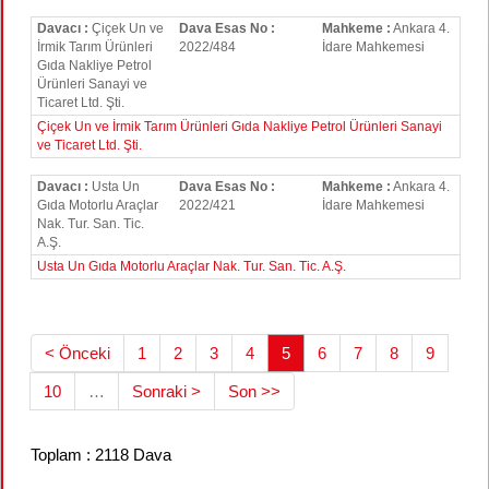
Davacı :
Çiçek Un ve
Dava Esas No :
Mahkeme :
Ankara 4.
İrmik Tarım Ürünleri
2022/484
İdare Mahkemesi
Gıda Nakliye Petrol
Ürünleri Sanayi ve
Ticaret Ltd. Şti.
Çiçek Un ve İrmik Tarım Ürünleri Gıda Nakliye Petrol Ürünleri Sanayi
ve Ticaret Ltd. Şti.
Davacı :
Usta Un
Dava Esas No :
Mahkeme :
Ankara 4.
Gıda Motorlu Araçlar
2022/421
İdare Mahkemesi
Nak. Tur. San. Tic.
A.Ş.
Usta Un Gıda Motorlu Araçlar Nak. Tur. San. Tic. A.Ş.
< Önceki
1
2
3
4
5
6
7
8
9
10
…
Sonraki >
Son >>
Toplam : 2118 Dava