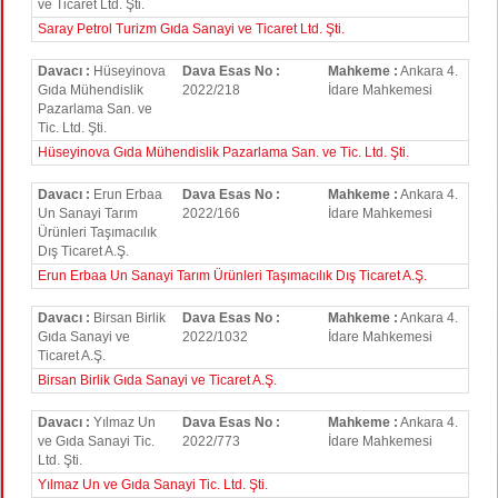
ve Ticaret Ltd. Şti.
Saray Petrol Turizm Gıda Sanayi ve Ticaret Ltd. Şti.
Davacı :
Hüseyinova
Dava Esas No :
Mahkeme :
Ankara 4.
Gıda Mühendislik
2022/218
İdare Mahkemesi
Pazarlama San. ve
Tic. Ltd. Şti.
Hüseyinova Gıda Mühendislik Pazarlama San. ve Tic. Ltd. Şti.
Davacı :
Erun Erbaa
Dava Esas No :
Mahkeme :
Ankara 4.
Un Sanayi Tarım
2022/166
İdare Mahkemesi
Ürünleri Taşımacılık
Dış Ticaret A.Ş.
Erun Erbaa Un Sanayi Tarım Ürünleri Taşımacılık Dış Ticaret A.Ş.
Davacı :
Birsan Birlik
Dava Esas No :
Mahkeme :
Ankara 4.
Gıda Sanayi ve
2022/1032
İdare Mahkemesi
Ticaret A.Ş.
Birsan Birlik Gıda Sanayi ve Ticaret A.Ş.
Davacı :
Yılmaz Un
Dava Esas No :
Mahkeme :
Ankara 4.
ve Gıda Sanayi Tic.
2022/773
İdare Mahkemesi
Ltd. Şti.
Yılmaz Un ve Gıda Sanayi Tic. Ltd. Şti.