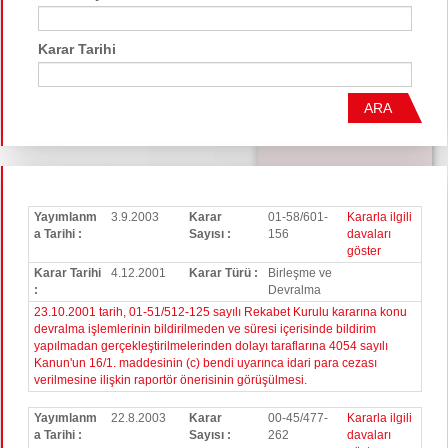
Karar Tarihi
ARA
Yayımlanm
3.9.2003
Karar
01-58/601-
Kararla ilgili
a Tarihi :
Sayısı :
156
davaları
göster
Karar Tarihi
4.12.2001
Karar Türü :
Birleşme ve
:
Devralma
23.10.2001 tarih, 01-51/512-125 sayılı Rekabet Kurulu kararına konu
devralma işlemlerinin bildirilmeden ve süresi içerisinde bildirim
yapılmadan gerçekleştirilmelerinden dolayı taraflarına 4054 sayılı
Kanun'un 16/1. maddesinin (c) bendi uyarınca idari para cezası
verilmesine ilişkin raportör önerisinin görüşülmesi.
Yayımlanm
22.8.2003
Karar
00-45/477-
Kararla ilgili
a Tarihi :
Sayısı :
262
davaları