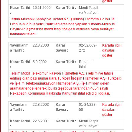
göster
Karar Tarihi
16.11.2000
Karar Türü :
Menfi Tespit
:
ve Muafiyet
Termo Mekanik Sanayi ve Ticaret A.Ş. (Temsa) Otomotiv Grubu ile
Otobüs-Midibüs yetkili satıcıları arasında yapılan "Otobüs-Midibüs
Bayilik Anlaşması"na menfi tespit belgesi verilmesi veya muafiyet
tanınması talebi.
Yayımlanm
22.8.2003
Karar
02-52/669-
Kararla ilgili
a Tarihi :
Sayısı :
272
davaları
göster
Karar Tarihi
5.9.2002
Karar Türü :
Rekabet
:
İhlali
Telsim Mobil Telekomünikasyon Hizmetleri A.Ş. (Telsim)'ye tahsis
edilmiş olan bazı numaralara Turkcell İletişim Hizmetleri A.Ş (Turkcell)
ve İş-Tim Telekomünikasyon Hizmetleri A.Ş. (İş-Tim)'den gelen
aramalar engellenerek, bu iki teşebbüs tarafından 4054 sayılı
Rekabetin Korunması Hakkında Kanun'un ihlal edildiği iddiası.
Yayımlanm
22.8.2003
Karar
01-24/228-
Kararla ilgili
a Tarihi :
Sayısı :
58
davaları
göster
Karar Tarihi
22.5.2001
Karar Türü :
Menfi Tespit
:
ve Muafiyet