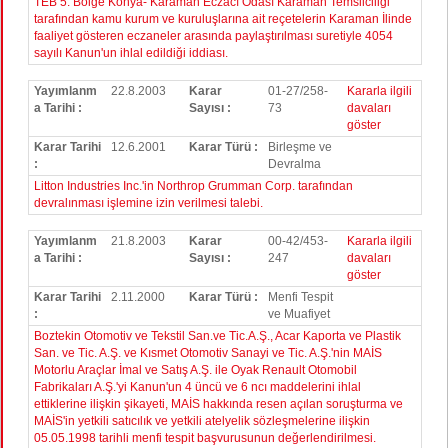
TEB 5. Bölge Konya- Karaman Eczacı Odası Karaman Temsilciliği
tarafından kamu kurum ve kuruluşlarına ait reçetelerin Karaman İlinde
faaliyet gösteren eczaneler arasında paylaştırılması suretiyle 4054
sayılı Kanun'un ihlal edildiği iddiası.
Yayımlanm
22.8.2003
Karar
01-27/258-
Kararla ilgili
a Tarihi :
Sayısı :
73
davaları
göster
Karar Tarihi
12.6.2001
Karar Türü :
Birleşme ve
:
Devralma
Litton Industries Inc.'in Northrop Grumman Corp. tarafından
devralınması işlemine izin verilmesi talebi.
Yayımlanm
21.8.2003
Karar
00-42/453-
Kararla ilgili
a Tarihi :
Sayısı :
247
davaları
göster
Karar Tarihi
2.11.2000
Karar Türü :
Menfi Tespit
:
ve Muafiyet
Boztekin Otomotiv ve Tekstil San.ve Tic.A.Ş., Acar Kaporta ve Plastik
San. ve Tic. A.Ş. ve Kısmet Otomotiv Sanayi ve Tic. A.Ş.'nin MAİS
Motorlu Araçlar İmal ve Satış A.Ş. ile Oyak Renault Otomobil
Fabrikaları A.Ş.'yi Kanun'un 4 üncü ve 6 ncı maddelerini ihlal
ettiklerine ilişkin şikayeti, MAİS hakkında resen açılan soruşturma ve
MAİS'in yetkili satıcılık ve yetkili atelyelik sözleşmelerine ilişkin
05.05.1998 tarihli menfi tespit başvurusunun değerlendirilmesi.