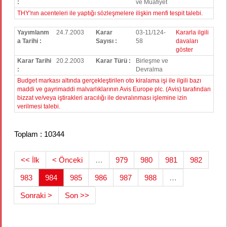
:
ve Muafiyet
THY'nın acenteleri ile yaptığı sözleşmelere ilişkin menfi tespit talebi.
Yayımlanm
24.7.2003
Karar
03-11/124-
Kararla ilgili
a Tarihi :
Sayısı :
58
davaları
göster
Karar Tarihi
20.2.2003
Karar Türü :
Birleşme ve
:
Devralma
Budget markası altında gerçekleştirilen oto kiralama işi ile ilgili bazı
maddi ve gayrimaddi malvarlıklarının Avis Europe plc. (Avis) tarafından
bizzat ve/veya iştirakleri aracılığı ile devralınması işlemine izin
verilmesi talebi.
Toplam : 10344
<< İlk
< Önceki
…
979
980
981
982
983
984
985
986
987
988
…
Sonraki >
Son >>