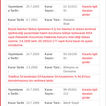
Yayımlanm
25.7.2003
Karar
01-31/313-
Kararla ilgili
a Tarihi :
Sayısı :
91
davaları
göster
Karar Tarihi
6.7.2001
Karar Türü :
Rekabet
:
İhlali
Büyük İstanbul Otobüs İşletmeleri A.Ş.'nin İstanbul ili otobüs terminali
işletmeciliği pazarındaki hakim durumunu kötüye kullanarak 4054
sayılı Rekabetin Korunması Hakkında Kanun'u ihlal ettiği iddiası
üzerine, 3.8.2000 tarih, 00-29/310-177 sayılı Kurul kararı ile açılan
soruşturma.
Yayımlanm
24.7.2003
Karar
00-16/159-
Kararla ilgili
a Tarihi :
Sayısı :
81
davaları
göster
Karar Tarihi
2.5.2000
Karar Türü :
Birleşme ve
:
Devralma
Totalfina SA tarafından Elf Aquitaine SA hisselerinin % 94,93'ünü
devralınmasına izin verilmesi talebi.
Yayımlanm
24.7.2003
Karar
99-35/341-
Kararla ilgili
a Tarihi :
Sayısı :
212
davaları
göster
Karar Tarihi
13.7.1999
Karar Türü :
Menfi Tespit