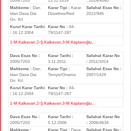
2005/7203
13.11.2014
:
2014/4040
Mahkeme :
Dan.
Karar Tipi :
Karar
Safahat Esas No :
İdari Dava Dai.
Düzeltme/Red
2012/946
Gn. Krl.
Kurul Karar Tarihi
Karar No :
04-
:
16.12.2004
79/1147-287
1-M.Kalkavan,2-Ş.Kalkavan,3-M.Kaptanoğlu,...
Dava Esas No :
Karar Tarihi :
Safahat Karar No
2005/7203
3.11.2011
:
2011/1014
Mahkeme :
Dan.
Karar Tipi :
Safahat Esas No :
İdari Dava Dai.
Temyiz/Onama
2007/1429
Gn. Krl.
Kurul Karar Tarihi
Karar No :
04-
:
16.12.2004
79/1147-287
1-M.Kalkavan,2-Ş.Kalkavan,3-M.Kaptanoğlu,...
Dava Esas No :
Karar Tarihi :
Safahat Karar No
2005/7203
5.12.2006
:
2006/4634
Mahkeme :
Karar Tipi :
Dava
Safahat Esas No :