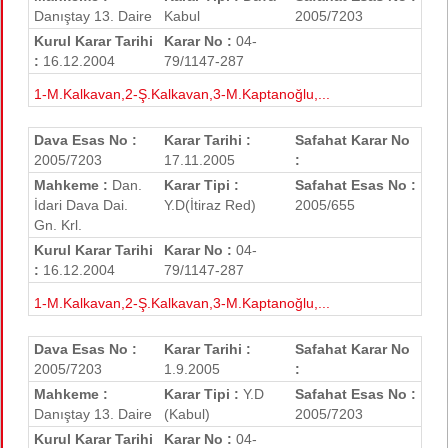
Danıştay 13. Daire
Kabul
2005/7203
Kurul Karar Tarihi
Karar No :
04-
:
16.12.2004
79/1147-287
1-M.Kalkavan,2-Ş.Kalkavan,3-M.Kaptanoğlu,...
Dava Esas No :
Karar Tarihi :
Safahat Karar No
2005/7203
17.11.2005
:
Mahkeme :
Dan.
Karar Tipi :
Safahat Esas No :
İdari Dava Dai.
Y.D(İtiraz Red)
2005/655
Gn. Krl.
Kurul Karar Tarihi
Karar No :
04-
:
16.12.2004
79/1147-287
1-M.Kalkavan,2-Ş.Kalkavan,3-M.Kaptanoğlu,...
Dava Esas No :
Karar Tarihi :
Safahat Karar No
2005/7203
1.9.2005
:
Mahkeme :
Karar Tipi :
Y.D
Safahat Esas No :
Danıştay 13. Daire
(Kabul)
2005/7203
Kurul Karar Tarihi
Karar No :
04-