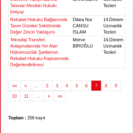
Tanınan Mesleki Hukuki
Tezleri
İmtiyaz
Rekabet Hukuku Bağlamında
Dilara Nur
14.Dönem
Tarım Ürünleri Sektöründe
CANSU
Uzmanlık
Değer Zinciri Yaklaşımı
İSLAM
Tezleri
Teknoloji Transferi
Merve
14.Dönem
Anlaşmalarında Yer Alan
BİROĞLU
Uzmanlık
Hükümsüzlük Şartlarının
Tezleri
Rekabet Hukuku Kapsamında
Değerlendirilmesi
««
«
…
2
3
4
5
6
7
8
9
10
11
…
»
»»
Toplam :
256 kayıt