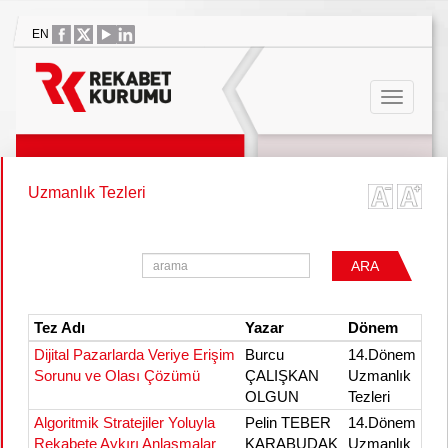
EN
Uzmanlık Tezleri
ARA
Tez Adı
Yazar
Dönem
Dijital Pazarlarda Veriye Erişim
Burcu
14.Dönem
Sorunu ve Olası Çözümü
ÇALIŞKAN
Uzmanlık
OLGUN
Tezleri
Algoritmik Stratejiler Yoluyla
Pelin TEBER
14.Dönem
Rekabete Aykırı Anlaşmalar
KARABUDAK
Uzmanlık