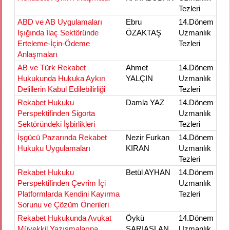
Tezleri
ABD ve AB Uygulamaları
Ebru
14.Dönem
Işığında İlaç Sektöründe
ÖZAKTAŞ
Uzmanlık
Erteleme-İçin-Ödeme
Tezleri
Anlaşmaları
AB ve Türk Rekabet
Ahmet
14.Dönem
Hukukunda Hukuka Aykırı
YALÇIN
Uzmanlık
Delillerin Kabul Edilebilirliği
Tezleri
Rekabet Hukuku
Damla YAZ
14.Dönem
Perspektifinden Sigorta
Uzmanlık
Sektöründeki İşbirlikleri
Tezleri
İşgücü Pazarında Rekabet
Nezir Furkan
14.Dönem
Hukuku Uygulamaları
KIRAN
Uzmanlık
Tezleri
Rekabet Hukuku
Betül AYHAN
14.Dönem
Perspektifinden Çevrim İçi
Uzmanlık
Platformlarda Kendini Kayırma
Tezleri
Sorunu ve Çözüm Önerileri
Rekabet Hukukunda Avukat
Öykü
14.Dönem
Müvekkil Yazışmalarına
SARIASLAN
Uzmanlık