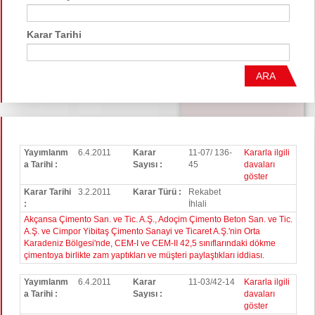
Karar Tarihi
ARA
Yayımlanm
6.4.2011
Karar
11-07/ 136-
Kararla ilgili
a Tarihi :
Sayısı :
45
davaları
göster
Karar Tarihi
3.2.2011
Karar Türü :
Rekabet
:
İhlali
Akçansa Çimento San. ve Tic. A.Ş., Adoçim Çimento Beton San. ve Tic.
A.Ş. ve Cimpor Yibitaş Çimento Sanayi ve Ticaret A.Ş.'nin Orta
Karadeniz Bölgesi'nde, CEM-I ve CEM-II 42,5 sınıflarındaki dökme
çimentoya birlikte zam yaptıkları ve müşteri paylaştıkları iddiası.
Yayımlanm
6.4.2011
Karar
11-03/42-14
Kararla ilgili
a Tarihi :
Sayısı :
davaları
göster