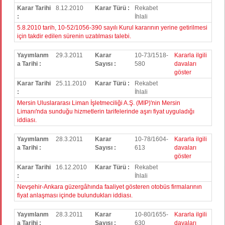
Karar Tarihi
8.12.2010
Karar Türü :
Rekabet
:
İhlali
5.8.2010 tarih, 10-52/1056-390 sayılı Kurul kararının yerine getirilmesi
için takdir edilen sürenin uzatılması talebi.
Yayımlanm
29.3.2011
Karar
10-73/1518-
Kararla ilgili
a Tarihi :
Sayısı :
580
davaları
göster
Karar Tarihi
25.11.2010
Karar Türü :
Rekabet
:
İhlali
Mersin Uluslararası Liman İşletmeciliği A.Ş. (MIP)'nin Mersin
Limanı'nda sunduğu hizmetlerin tarifelerinde aşırı fiyat uyguladığı
iddiası.
Yayımlanm
28.3.2011
Karar
10-78/1604-
Kararla ilgili
a Tarihi :
Sayısı :
613
davaları
göster
Karar Tarihi
16.12.2010
Karar Türü :
Rekabet
:
İhlali
Nevşehir-Ankara güzergâhında faaliyet gösteren otobüs firmalarının
fiyat anlaşması içinde bulundukları iddiası.
Yayımlanm
28.3.2011
Karar
10-80/1655-
Kararla ilgili
a Tarihi :
Sayısı :
630
davaları