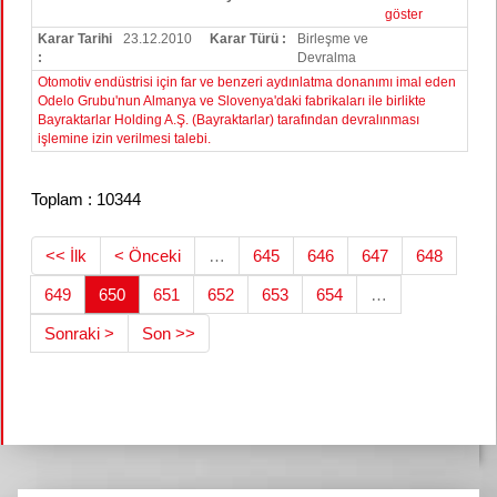
göster
Karar Tarihi
23.12.2010
Karar Türü :
Birleşme ve
:
Devralma
Otomotiv endüstrisi için far ve benzeri aydınlatma donanımı imal eden
Odelo Grubu'nun Almanya ve Slovenya'daki fabrikaları ile birlikte
Bayraktarlar Holding A.Ş. (Bayraktarlar) tarafından devralınması
işlemine izin verilmesi talebi.
Toplam : 10344
<< İlk
< Önceki
…
645
646
647
648
649
650
651
652
653
654
…
Sonraki >
Son >>