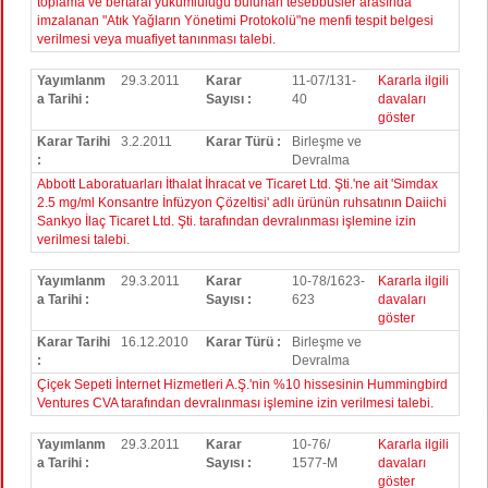
toplama ve bertaraf yükümlülüğü bulunan tesebbüsler arasında
imzalanan "Atık Yağların Yönetimi Protokolü"ne menfi tespit belgesi
verilmesi veya muafiyet tanınması talebi.
Yayımlanm
29.3.2011
Karar
11-07/131-
Kararla ilgili
a Tarihi :
Sayısı :
40
davaları
göster
Karar Tarihi
3.2.2011
Karar Türü :
Birleşme ve
:
Devralma
Abbott Laboratuarları İthalat İhracat ve Ticaret Ltd. Şti.'ne ait 'Simdax
2.5 mg/ml Konsantre İnfüzyon Çözeltisi' adlı ürünün ruhsatının Daiichi
Sankyo İlaç Ticaret Ltd. Şti. tarafından devralınması işlemine izin
verilmesi talebi.
Yayımlanm
29.3.2011
Karar
10-78/1623-
Kararla ilgili
a Tarihi :
Sayısı :
623
davaları
göster
Karar Tarihi
16.12.2010
Karar Türü :
Birleşme ve
:
Devralma
Çiçek Sepeti İnternet Hizmetleri A.Ş.'nin %10 hissesinin Hummingbird
Ventures CVA tarafından devralınması işlemine izin verilmesi talebi.
Yayımlanm
29.3.2011
Karar
10-76/
Kararla ilgili
a Tarihi :
Sayısı :
1577-M
davaları
göster