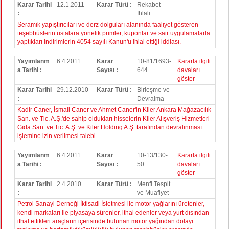
Karar Tarihi
12.1.2011
Karar Türü :
Rekabet
:
İhlali
Seramik yapıştırıcıları ve derz dolguları alanında faaliyet gösteren
teşebbüslerin ustalara yönelik primler, kuponlar ve sair uygulamalarla
yaptıkları indirimlerin 4054 sayılı Kanun'u ihlal ettiği iddiası.
Yayımlanm
6.4.2011
Karar
10-81/1693-
Kararla ilgili
a Tarihi :
Sayısı :
644
davaları
göster
Karar Tarihi
29.12.2010
Karar Türü :
Birleşme ve
:
Devralma
Kadir Caner, İsmail Caner ve Ahmet Caner'in Kiler Ankara Mağazacılık
San. ve Tic. A.Ş.'de sahip oldukları hisselerin Kiler Alışveriş Hizmetleri
Gıda San. ve Tic. A.Ş. ve Kiler Holding A.Ş. tarafından devralınması
işlemine izin verilmesi talebi.
Yayımlanm
6.4.2011
Karar
10-13/130-
Kararla ilgili
a Tarihi :
Sayısı :
50
davaları
göster
Karar Tarihi
2.4.2010
Karar Türü :
Menfi Tespit
:
ve Muafiyet
Petrol Sanayi Derneği İktisadi İsletmesi ile motor yağlarını üretenler,
kendi markaları ile piyasaya sürenler, ithal edenler veya yurt dısından
ithal ettikleri araçların içerisinde bulunan motor yağından dolayı